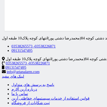
ا دشتی پور)انتهای کوچه پلاک10 طبقه اول
03538265573 -03538226871
09131547495
پور)انتهای کوچه پلاک10 طبقه اول
03538265573 -03538226871
09131547495
info@arianalarm.com
لینک های مفید
پاسخ به پرسش های متداول
درباره آرین آلارم
تماس با ما
قوانین استفاده از خدمات سیستمهای حفاظتی آرين
ثبت شکایات از فروشگاه