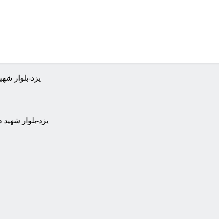
یزد-بلوار شهید دشتی کوچه 84(محمدرض
یزد-بلوار شهید دشتی کوچه 84(محمدرضا دشتی 