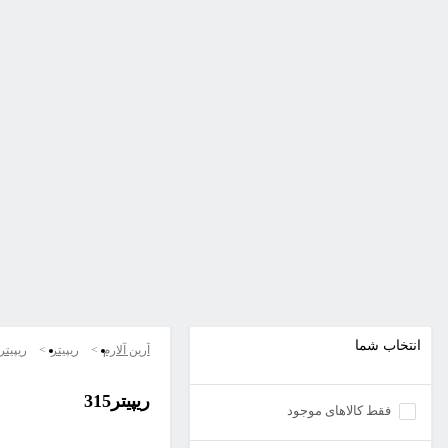
انتخاب شما
آرین آلارم
ریپیتر
ریپیتر315
ریپیتر315
فقط کالاهای موجود