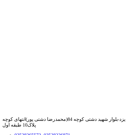
یزد-بلوار شهید دشتی کوچه 84(محمدرضا دشتی پور)انتهای کوچه
پلاک10 طبقه اول