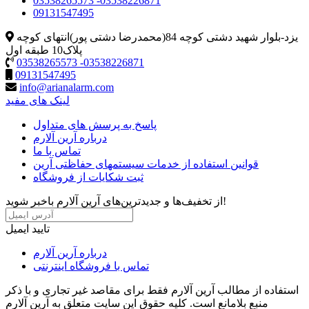
03538265573 -03538226871
09131547495
یزد-بلوار شهید دشتی کوچه 84(محمدرضا دشتی پور)انتهای کوچه
پلاک10 طبقه اول
03538265573 -03538226871
09131547495
info@arianalarm.com
لینک های مفید
پاسخ به پرسش های متداول
درباره آرین آلارم
تماس با ما
قوانین استفاده از خدمات سیستمهای حفاظتی آرين
ثبت شکایات از فروشگاه
از تخفیف‌ها و جدیدترین‌های آرین آلارم باخبر شوید!
تایید ایمیل
درباره آرین آلارم
تماس با فروشگاه اینترنتی
استفاده از مطالب آرین آلارم فقط برای مقاصد غیر تجاری و با ذکر
منبع بلامانع است. کليه حقوق اين سايت متعلق به آرین آلارم