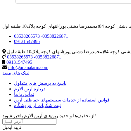
ا دشتی پور)انتهای کوچه پلاک10 طبقه اول
03538265573 -03538226871
09131547495
پور)انتهای کوچه پلاک10 طبقه اول
03538265573 -03538226871
09131547495
info@arianalarm.com
لینک های مفید
پاسخ به پرسش های متداول
درباره آرین آلارم
تماس با ما
قوانین استفاده از خدمات سیستمهای حفاظتی آرين
ثبت شکایات از فروشگاه
از تخفیف‌ها و جدیدترین‌های آرین آلارم باخبر شوید!
تایید ایمیل