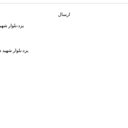
ارسال
یزد-بلوار شهید دشتی کوچه 84(محمدرض
یزد-بلوار شهید دشتی کوچه 84(محمدرضا دشتی 