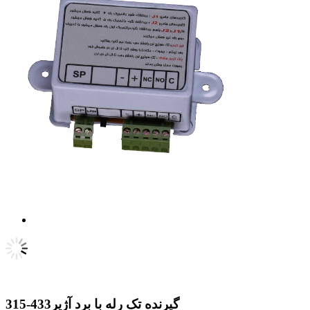
گیرنده تک رله با برد آژیر433-315